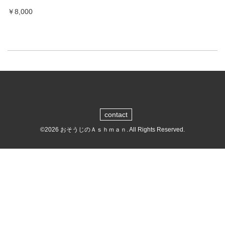
￥8,000
contact
©2026
おそうじのＡｓｈｍａｎ
. All Rights Reserved.