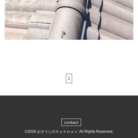
1
contact
©2026
おそうじのＡｓｈｍａｎ
. All Rights Reserved.